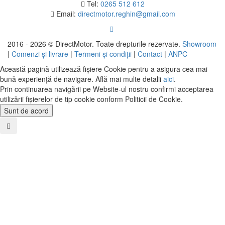
Tel:
0265 512 612
Email:
directmotor.reghin@gmail.com
2016 - 2026 © DirectMotor. Toate drepturile rezervate.
Showroom
|
Comenzi și livrare
|
Termeni și condiții
|
Contact
|
ANPC
Această pagină utilizează fișiere Cookie pentru a asigura cea mai
bună experiență de navigare. Află mai multe detalii
aici
.
Prin continuarea navigării pe Website-ul nostru confirmi acceptarea
utilizării fişierelor de tip cookie conform Politicii de Cookie.
Sunt de acord