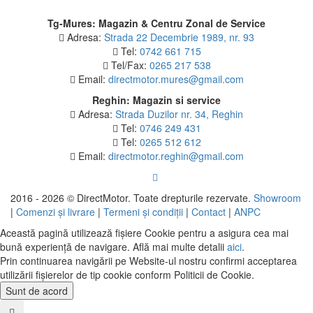
Tg-Mures: Magazin & Centru Zonal de Service
Adresa:
Strada 22 Decembrie 1989, nr. 93
Tel:
0742 661 715
Tel/Fax:
0265 217 538
Email:
directmotor.mures@gmail.com
Reghin: Magazin si service
Adresa:
Strada Duzilor nr. 34, Reghin
Tel:
0746 249 431
Tel:
0265 512 612
Email:
directmotor.reghin@gmail.com
2016 - 2026 © DirectMotor. Toate drepturile rezervate.
Showroom
|
Comenzi și livrare
|
Termeni și condiții
|
Contact
|
ANPC
Această pagină utilizează fișiere Cookie pentru a asigura cea mai
bună experiență de navigare. Află mai multe detalii
aici
.
Prin continuarea navigării pe Website-ul nostru confirmi acceptarea
utilizării fişierelor de tip cookie conform Politicii de Cookie.
Sunt de acord