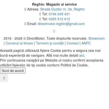
Reghin: Magazin si service
Adresa:
Strada Duzilor nr. 34, Reghin
Tel:
0746 249 431
Tel:
0265 512 612
Email:
directmotor.reghin@gmail.com
2016 - 2026 © DirectMotor. Toate drepturile rezervate.
Showroom
|
Comenzi și livrare
|
Termeni și condiții
|
Contact
|
ANPC
Această pagină utilizează fișiere Cookie pentru a asigura cea mai
bună experiență de navigare. Află mai multe detalii
aici
.
Prin continuarea navigării pe Website-ul nostru confirmi acceptarea
utilizării fişierelor de tip cookie conform Politicii de Cookie.
Sunt de acord