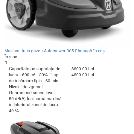
Masinan tuns gazon Automower 305
Adaugă în coș
În stoc
Capacitate pe suprafaţa de
3600.00 Lei
lucru - 600 m² ±20% Timp
4600.00 Lei
de încărcare tipic - 60 min
Nivelul de zgomot
Guaranteed sound level -
59 dB(A) Înclinarea maximă
în interiorul zonei de lucru -
40 %