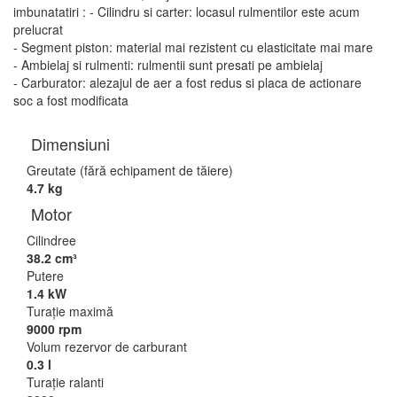
imbunatatiri : - Cilindru si carter: locasul rulmentilor este acum
prelucrat
- Segment piston: material mai rezistent cu elasticitate mai mare
- Ambielaj si rulmenti: rulmentii sunt presati pe ambielaj
- Carburator: alezajul de aer a fost redus si placa de actionare
soc a fost modificata
Dimensiuni
Greutate (fără echipament de tăiere)
4.7 kg
Motor
Cilindree
38.2 cm³
Putere
1.4 kW
Turaţie maximă
9000 rpm
Volum rezervor de carburant
0.3 l
Turaţie ralanti