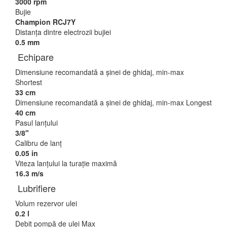
3000 rpm
Bujie
Champion RCJ7Y
Distanţa dintre electrozii bujiei
0.5 mm
Echipare
Dimensiune recomandată a şinei de ghidaj, min-max
Shortest
33 cm
Dimensiune recomandată a şinei de ghidaj, min-max Longest
40 cm
Pasul lanţului
3/8"
Calibru de lanţ
0.05 in
Viteza lanţului la turaţie maximă
16.3 m/s
Lubrifiere
Volum rezervor ulei
0.2 l
Debit pompă de ulei Max