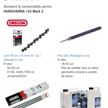
Accesorii și consumabile pentru
HUSQVARNA 120 Mark 2
Lant 35 cm (14 inch) 91 vg
Pila lata
Adaugă în coș
Adaugă în coș
În stoc
În stoc
18.00 Lei
55.00 Lei
Pila de calitate care va ofera
H135, H236, P351xt,
geometria corecta a uneltei
Jonsered2234
de taiere.