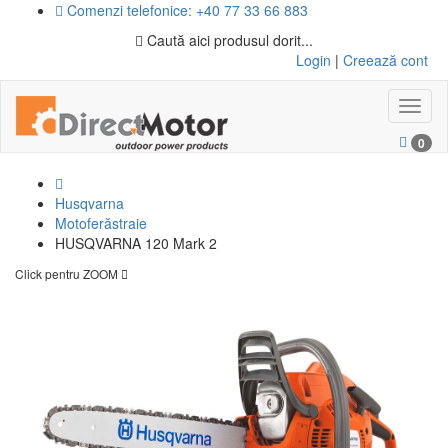
Comenzi telefonice: +40 77 33 66 883
Caută aici produsul dorit...
Login
|
Creează cont
Toggl
naviga
0
Husqvarna
Motoferăstraie
HUSQVARNA 120 Mark 2
Click pentru ZOOM