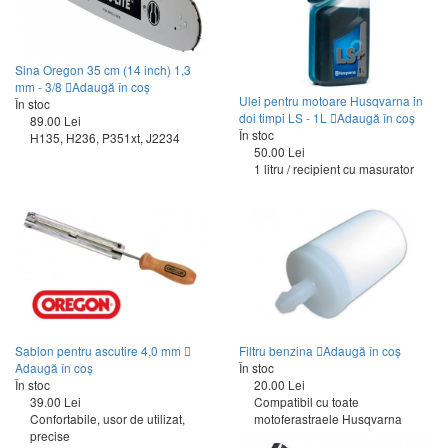
Sina Oregon 35 cm (14 inch) 1,3
mm - 3/8
Adaugă în coș
Ulei pentru motoare Husqvarna in
În stoc
doi timpi LS - 1L
Adaugă în coș
89.00 Lei
În stoc
H135, H236, P351xt, J2234
50.00 Lei
1 litru / recipient cu masurator
Sablon pentru ascutire 4,0 mm
Filtru benzina
Adaugă în coș
Adaugă în coș
În stoc
În stoc
20.00 Lei
39.00 Lei
Compatibil cu toate
Confortabile, usor de utilizat,
motoferastraele Husqvarna
precise