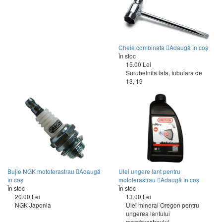
Cheie combinata
Adaugă în coș
În stoc
15.00 Lei
Surubelnita lata, tubulara de
13, 19
Bujie NGK motoferastrau
Adaugă
Ulei ungere lant pentru
în coș
motoferastrau
Adaugă în coș
În stoc
În stoc
20.00 Lei
13.00 Lei
NGK Japonia
Ulei mineral Oregon pentru
ungerea lantului
motoferastraului.