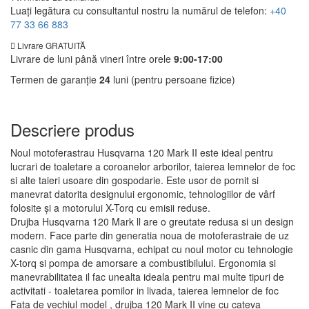
Luați legătura cu consultantul nostru la numărul de telefon:
+40
77 33 66 883
Livrare GRATUITĂ
Livrare de luni până vineri între orele
9:00-17:00
Termen de garanție
24
luni (pentru persoane fizice)
Descriere produs
Noul motoferastrau Husqvarna 120 Mark II este ideal pentru
lucrari de toaletare a coroanelor arborilor, taierea lemnelor de foc
si alte taieri usoare din gospodarie. Este usor de pornit si
manevrat datorita designului ergonomic, tehnologiilor de vârf
folosite şi a motorului X-Torq cu emisii reduse.
Drujba Husqvarna 120 Mark ll are o greutate redusa si un design
modern. Face parte din generatia noua de motoferastraie de uz
casnic din gama Husqvarna, echipat cu noul motor cu tehnologie
X-torq si pompa de amorsare a combustibilului. Ergonomia si
manevrabilitatea il fac unealta ideala pentru mai multe tipuri de
activitati - toaletarea pomilor in livada, taierea lemnelor de foc
Fata de vechiul model , drujba 120 Mark II vine cu cateva