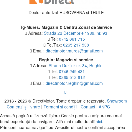
Dealer autorizat HUSQVARNA și THULE
Tg-Mures: Magazin & Centru Zonal de Service
Adresa:
Strada 22 Decembrie 1989, nr. 93
Tel:
0742 661 715
Tel/Fax:
0265 217 538
Email:
directmotor.mures@gmail.com
Reghin: Magazin si service
Adresa:
Strada Duzilor nr. 34, Reghin
Tel:
0746 249 431
Tel:
0265 512 612
Email:
directmotor.reghin@gmail.com
2016 - 2026 © DirectMotor. Toate drepturile rezervate.
Showroom
|
Comenzi și livrare
|
Termeni și condiții
|
Contact
|
ANPC
Această pagină utilizează fișiere Cookie pentru a asigura cea mai
bună experiență de navigare. Află mai multe detalii
aici
.
Prin continuarea navigării pe Website-ul nostru confirmi acceptarea