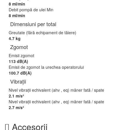
8 ml/min
Debit pompă de ulei Min
8 ml/min
Dimensiuni per total
Greutate (fără echipament de tăiere)
4.7 kg
Zgomot
Emisii zgomot
113 dB(A)
Emisii de zgomot la urechea operatorului
100.7 dB(A)
Vibrații
Nivel vibrații echivalent (ahv , eq) mâner fată / spate
2.1 m/s²
Nivel vibrații echivalent (ahv , eq) mâner fată / spate
2.7 m/s²
Accesorii