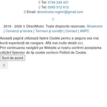
Tel:
0746 249 431
Tel:
0265 512 612
Email:
directmotor.reghin@gmail.com
2016 - 2026 © DirectMotor. Toate drepturile rezervate.
Showroom
|
Comenzi și livrare
|
Termeni și condiții
|
Contact
|
ANPC
Această pagină utilizează fișiere Cookie pentru a asigura cea mai
bună experiență de navigare. Află mai multe detalii
aici
.
Prin continuarea navigării pe Website-ul nostru confirmi acceptarea
utilizării fişierelor de tip cookie conform Politicii de Cookie.
Sunt de acord