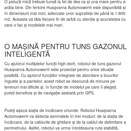
O peluză mică trebuie tunsă la fel de des ca şi una mare pentru a
arăta bine. Din fericire Husqvarna Automower® este disponibilă şi
în dimensiuni mai mici, adecvate unor suprafeţe de până la 1.800
m2. Aceasta va tăia fiecare fir de iarbă cu atenţia şi acurateţea cu
care o fac şi modelele mai mari.
O MAŞINĂ PENTRU TUNS GAZONUL
INTELIGENTĂ
Cu ajutorul multiplelor funcţii high-tech, robotul de tuns gazonul
Husqvarna Automower® este proiectat pentru orice situaţie
posibilă. Cu ajutorul funcţiilor integrate de abordare a locurilor
înguste şi a pantelor, acest robot se descurcă de minune pe
terenuri mai dificile şi, în funcţie de modelul pe care îl alegeţi,
puteţi beneficia şi de navigaţie asistată prin GPS.
Puteţi aşeza staţia de încărcare oriunde. Robotul Husqvarna
Automower® va detecta semnalele în trei moduri: de la staţia de
încărcare, de la cablurile de ghidare şi de la cablul de delimitare a
perimetrului. Astfel, robotul va urma întotdeauna ruta stabilită,