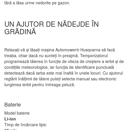
fără a lăsa urme nedorite pe gazon.
UN AJUTOR DE NĂDEJDE ÎN
GRĂDINĂ
Relaxaţi-vă şi lăsaţi maşina Automower® Husqvarna să facă
treaba, chiar dacă nu sunteţi în preajmă. Temporizatorul
programează tăierea în funcţie de viteza de creştere a ierbii şi de
condiţiile meteorologice, iar funcţia de identificare punctuală
detectează dacă iarba este mai înaltă în unele locuri. Cu ajutorul
reglării înălţimii de tăiere puteţi selecta manual sau electronic
lungimea ierbii pentru întreaga peluză.
Baterie
Model baterie
Li-ion
Timp de încărcare tipic