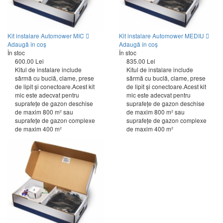
Kit instalare Automower MIC
Kit instalare Automower MEDIU
Adaugă în coș
Adaugă în coș
În stoc
În stoc
600.00 Lei
835.00 Lei
Kitul de instalare include
Kitul de instalare include
sârmă cu buclă, clame, prese
sârmă cu buclă, clame, prese
de lipit şi conectoare.Acest kit
de lipit şi conectoare.Acest kit
mic este adecvat pentru
mic este adecvat pentru
suprafeţe de gazon deschise
suprafeţe de gazon deschise
de maxim 800 m² sau
de maxim 800 m² sau
suprafeţe de gazon complexe
suprafeţe de gazon complexe
de maxim 400 m²
de maxim 400 m²