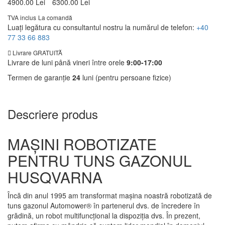
4900.00 Lei
6300.00 Lei
TVA inclus
La comandă
Luați legătura cu consultantul nostru la numărul de telefon:
+40
77 33 66 883
Livrare GRATUITĂ
Livrare de luni până vineri între orele
9:00-17:00
Termen de garanție
24
luni (pentru persoane fizice)
Descriere produs
MAŞINI ROBOTIZATE
PENTRU TUNS GAZONUL
HUSQVARNA
Încă din anul 1995 am transformat maşina noastră robotizată de
tuns gazonul Automower® în partenerul dvs. de încredere în
grădină, un robot multifuncţional la dispoziţia dvs. În prezent,