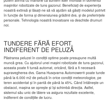
putem afirma cu mândrie că suntem lider mondial în domeniul
maşinilor robotizate de tuns gazonul. Beneficiaţi de experienţa
noastră extinsă şi lăsaţi-ne să vă ajutăm să găsiţi modelul potrivit
în funcţie de forma şi dimensiunea grădinii dvs. şi de preferinţele
personale. Tehnologia noastră inovatoare va deschide drumuri
noi.
TUNDERE FĂRĂ EFORT,
INDIFERENT DE PELUZĂ
Păstrarea peluzei în condiţii optime poate presupune multă
muncă grea. Cu ajutorul unei maşini robotizate de tuns gazonul,
aceasta poate fi tunsă automat, oricând, fără a fi necesară
supravegherea dvs. Gama Husqvarna Automower® poate tunde
până la 6.000 m2 de peluză în orice condiţii meteorologice, pe
teren accidentat şi în pantă de până la 45%. Când întâlneşte un
obstacol, maşina se opreşte şi îşi schimbă direcţia. Astfel,
sistemul său unic de tăiere va asigura rezultate excelente,
indiferent de condiţiile de lucru.